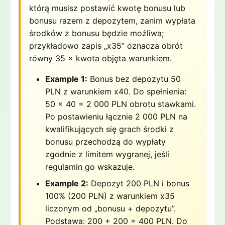
którą musisz postawić kwotę bonusu lub
bonusu razem z depozytem, zanim wypłata
środków z bonusu będzie możliwa;
przykładowo zapis „x35” oznacza obrót
równy 35 × kwota objęta warunkiem.
Example 1:
Bonus bez depozytu 50
PLN z warunkiem x40. Do spełnienia:
50 × 40 = 2 000 PLN obrotu stawkami.
Po postawieniu łącznie 2 000 PLN na
kwalifikujących się grach środki z
bonusu przechodzą do wypłaty
zgodnie z limitem wygranej, jeśli
regulamin go wskazuje.
Example 2:
Depozyt 200 PLN i bonus
100% (200 PLN) z warunkiem x35
liczonym od „bonusu + depozytu”.
Podstawa: 200 + 200 = 400 PLN. Do