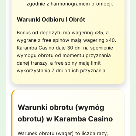
zgodnie z harmonogramem promocji.
Warunki Odbioru I Obrót
Bonus od depozytu ma wagering x35, a
wygrane z free spinów mają wagering x40.
Karamba Casino daje 30 dni na spełnienie
wymogu obrotu od momentu przyznania
danej transzy, a free spiny mają limit
wykorzystania 7 dni od ich przyznania.
Warunki obrotu (wymóg
obrotu) w Karamba Casino
Warunek obrotu (wager) to liczba razy,