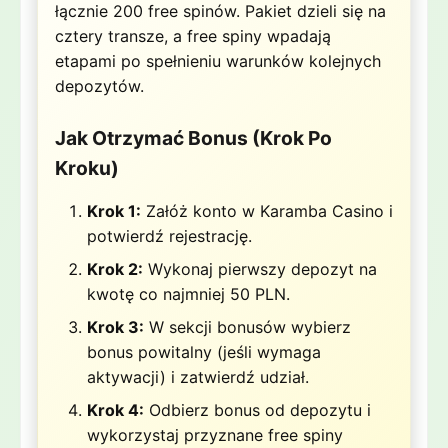
łącznie 200 free spinów. Pakiet dzieli się na
cztery transze, a free spiny wpadają
etapami po spełnieniu warunków kolejnych
depozytów.
Jak Otrzymać Bonus (Krok Po
Kroku)
Krok 1:
Załóż konto w Karamba Casino i
potwierdź rejestrację.
Krok 2:
Wykonaj pierwszy depozyt na
kwotę co najmniej 50 PLN.
Krok 3:
W sekcji bonusów wybierz
bonus powitalny (jeśli wymaga
aktywacji) i zatwierdź udział.
Krok 4:
Odbierz bonus od depozytu i
wykorzystaj przyznane free spiny