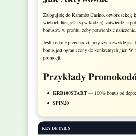
Zaloguj się do Karamba Casino, otwórz sekcję 
wielkich liter, jeśli są w kodzie), zatwierdź,
bonusów w profilu, żeby potwierdzić naliczenie
Jeśli kod nie przechodzi, przyczyna zwykle jest
bonus jest ograniczony do konkretnych gier. 
promocji.
Przykłady Promokod
KRB100START
— 100% bonus od depozy
SPIN20
KEY DETAILS