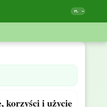
korzyści i użycie