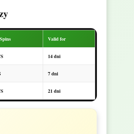
zy
Spins
Valid for
FS
14 dni
S
7 dni
FS
21 dni