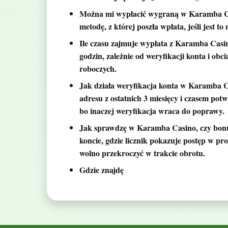
Można mi wypłacić wygraną w Karamba Casi
metodę, z której poszła wpłata, jeśli jest 
Ile czasu zajmuje wypłata z Karamba Casin
godzin, zależnie od weryfikacji konta i obc
roboczych.
Jak działa weryfikacja konta w Karamba C
adresu z ostatnich 3 miesięcy i czasem potw
bo inaczej weryfikacja wraca do poprawy.
Jak sprawdzę w Karamba Casino, czy bonus 
koncie, gdzie licznik pokazuje postęp w p
wolno przekroczyć w trakcie obrotu.
Gdzie znajdę