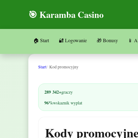
🎯 Karamba Casino
🏠 Start
🔐 Logowanie
🎁 Bonusy
📱 A
Start
Kod promocyjny
289 342+
graczy
96%
wskaznik wyplat
Kody promocyjne 