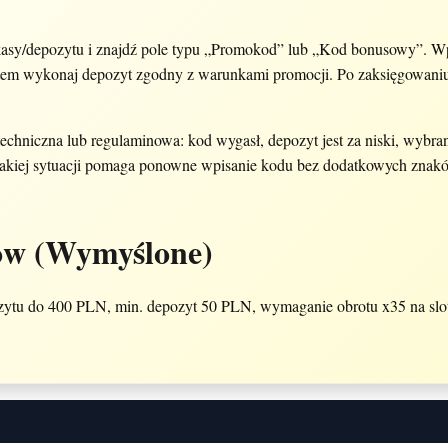
kasy/depozytu i znajdź pole typu „Promokod” lub „Kod bonusowy”. Wp
 a potem wykonaj depozyt zgodny z warunkami promocji. Po zaksięgowani
.
 techniczna lub regulaminowa: kod wygasł, depozyt jest za niski, wybr
W takiej sytuacji pomaga ponowne wpisanie kodu bez dodatkowych zna
ów (Wymyślone)
tu do 400 PLN, min. depozyt 50 PLN, wymaganie obrotu x35 na slot