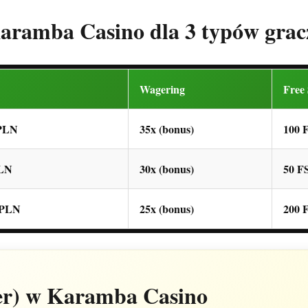
ramba Casino dla 3 typów grac
Wagering
Free 
 PLN
35x (bonus)
100 
PLN
30x (bonus)
50 F
 PLN
25x (bonus)
200 
er) w Karamba Casino