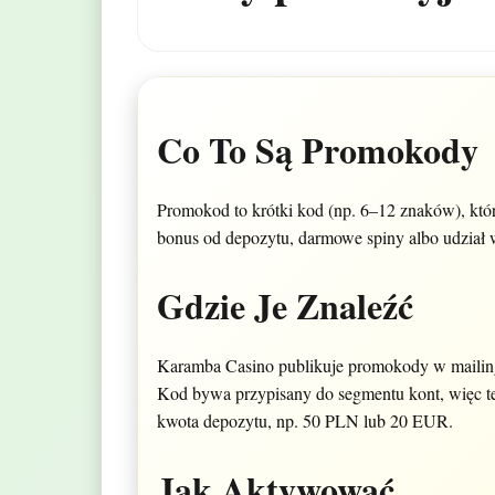
Co To Są Promokody
Promokod to krótki kod (np. 6–12 znaków), któr
bonus od depozytu, darmowe spiny albo udział w
Gdzie Je Znaleźć
Karamba Casino publikuje promokody w mailingac
Kod bywa przypisany do segmentu kont, więc te
kwota depozytu, np. 50 PLN lub 20 EUR.
Jak Aktywować