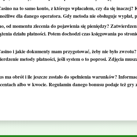
no na to samo konto, z którego wpłacałem, czy da się inaczej?
K
to możliwe dla danego operatora. Gdy metoda nie obsługuje wypłat, 
o, od momentu zlecenia do pojawienia się pieniędzy?
Zatwierdzeni
iążenia działu płatności. Potem dochodzi czas księgowania po stroni
asino i jakie dokumenty mam przygotować, żeby nie było zwrotu?
ierdzenie metody płatności, jeśli system o to poprosi. Zdjęcia muszą
ma obrót i ile jeszcze zostało do spełnienia warunków?
Informacj
rocentach albo w kwocie. Regulamin danego bonusu podaje też gry 