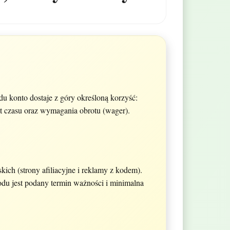
u konto dostaje z góry określoną korzyść:
it czasu oraz wymagania obrotu (wager).
ch (strony afiliacyjne i reklamy z kodem).
du jest podany termin ważności i minimalna