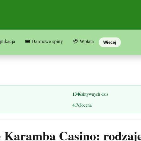
plikacja
🎟️ Darmowe spiny
💳 Wpłata
Wiecej
1346
aktywnych dzis
4.7/5
ocena
Karamba Casino: rodzaje, 