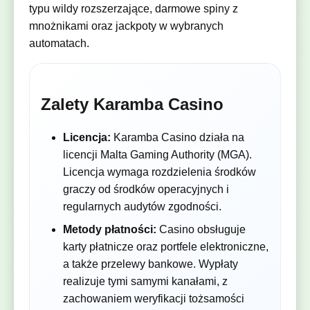
typu wildy rozszerzające, darmowe spiny z
mnożnikami oraz jackpoty w wybranych
automatach.
Zalety Karamba Casino
Licencja:
Karamba Casino działa na
licencji Malta Gaming Authority (MGA).
Licencja wymaga rozdzielenia środków
graczy od środków operacyjnych i
regularnych audytów zgodności.
Metody płatności:
Casino obsługuje
karty płatnicze oraz portfele elektroniczne,
a także przelewy bankowe. Wypłaty
realizuje tymi samymi kanałami, z
zachowaniem weryfikacji tożsamości