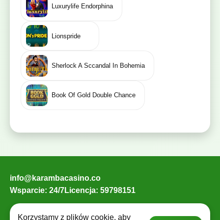
Luxurylife Endorphina
Lionspride
Sherlock A Sccandal In Bohemia
Book Of Gold Double Chance
info@karambacasino.co
Wsparcie: 24/7
Licencja: 59798151
Graj odpowiedzialnie, tylko dla osób 18+.
Korzystamy z plików cookie, aby