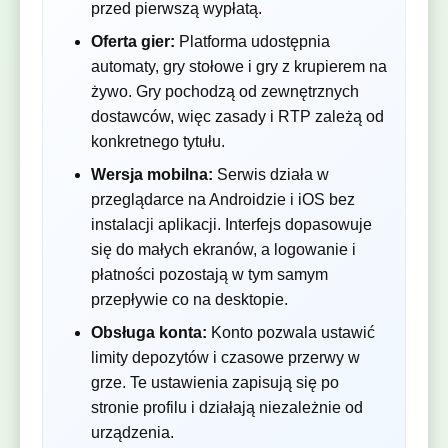
przed pierwszą wypłatą.
Oferta gier:
Platforma udostępnia
automaty, gry stołowe i gry z krupierem na
żywo. Gry pochodzą od zewnętrznych
dostawców, więc zasady i RTP zależą od
konkretnego tytułu.
Wersja mobilna:
Serwis działa w
przeglądarce na Androidzie i iOS bez
instalacji aplikacji. Interfejs dopasowuje
się do małych ekranów, a logowanie i
płatności pozostają w tym samym
przepływie co na desktopie.
Obsługa konta:
Konto pozwala ustawić
limity depozytów i czasowe przerwy w
grze. Te ustawienia zapisują się po
stronie profilu i działają niezależnie od
urządzenia.