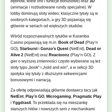
bębnów, wiele linii i funkcje bonusowe) oraz
3D
(animacje i rozbudowane rundy specjalne). W
lobby dominują sloty wideo; klasyczne tytuły są w
osobnych kategoriach, a gry 3D pojawiają się
głównie w seriach od większych studiów.
Wśród rozpoznawalnych tytułów w Karamba
Casino pojawiają się m.in.
Book of Dead
(Play’n
GO),
Starburst
i
Gonzo’s Quest
(NetEnt),
Dead or
Alive 2
(NetEnt) oraz
Reactoonz
(Play’n GO). Z
gier o wyższej zmienności często wybierane są też
sloty typu „book” i „hold and win”, a w sekcji 3D
spotyka się tytuły z dłuższymi sekwencjami
bonusowymi i narracją.
Za ofertę odpowiadają głównie dostawcy tacy jak
NetEnt
,
Play’n GO
,
Microgaming
,
Pragmatic Play
i
Yggdrasil
. To przekłada się na mieszankę
starszych hitów i nowszych serii z mechanikami