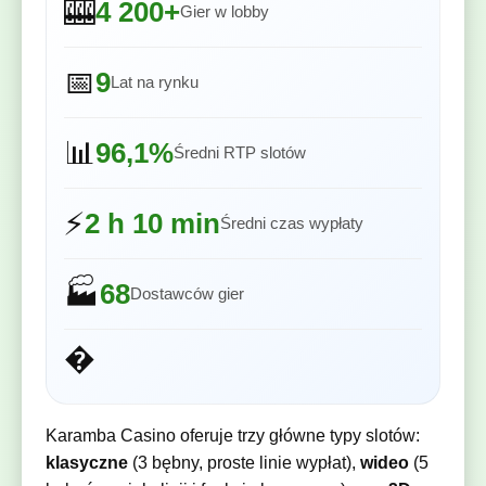
🎰
4 200+
Gier w lobby
📅
9
Lat na rynku
📊
96,1%
Średni RTP slotów
⚡
2 h 10 min
Średni czas wypłaty
🏭
68
Dostawców gier
�
Karamba Casino oferuje trzy główne typy slotów:
klasyczne
(3 bębny, proste linie wypłat),
wideo
(5