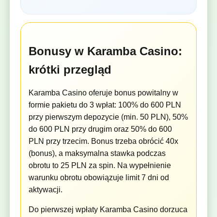
Bonusy w Karamba Casino:
krótki przegląd
Karamba Casino oferuje bonus powitalny w
formie pakietu do 3 wpłat: 100% do 600 PLN
przy pierwszym depozycie (min. 50 PLN), 50%
do 600 PLN przy drugim oraz 50% do 600
PLN przy trzecim. Bonus trzeba obrócić 40x
(bonus), a maksymalna stawka podczas
obrotu to 25 PLN za spin. Na wypełnienie
warunku obrotu obowiązuje limit 7 dni od
aktywacji.
Do pierwszej wpłaty Karamba Casino dorzuca