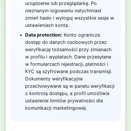
urządzenie lub przeglądarkę. Po
nieznanym logowaniu natychmiast
zmień hasło i wyloguj wszystkie sesje w
ustawieniach konta.
Data protection:
Konto ogranicza
dostęp do danych osobowych przez
weryfikację tożsamości przy zmianach
w profilu i wypłatach. Dane przesyłane
w formularzach rejestracji, płatności i
KYC są szyfrowane podczas transmisji.
Dokumenty weryfikacyjne
przechowywane są w panelu weryfikacji
z kontrolą dostępu, a profil umożliwia
ustawienie limitów prywatności dla
komunikacji marketingowej.