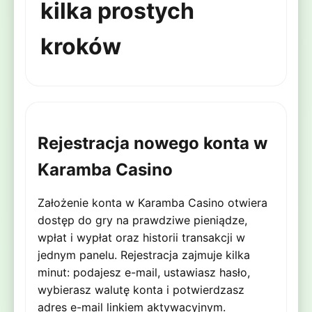
kilka prostych
kroków
Rejestracja nowego konta w
Karamba Casino
Założenie konta w Karamba Casino otwiera
dostęp do gry na prawdziwe pieniądze,
wpłat i wypłat oraz historii transakcji w
jednym panelu. Rejestracja zajmuje kilka
minut: podajesz e-mail, ustawiasz hasło,
wybierasz walutę konta i potwierdzasz
adres e-mail linkiem aktywacyjnym.