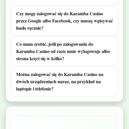
Czy mogę zalogować się do Karamba Casino
przez Google albo Facebook, czy muszę wpisywać
hasło ręcznie?
Co mam zrobić, jeśli po zalogowaniu do
Karamba Casino od razu mnie wylogowuje albo
strona kręci się w kółko?
Można zalogować się do Karamba Casino na
dwóch urządzeniach naraz, na przykład na
laptopie i telefonie?