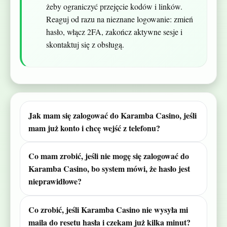
żeby ograniczyć przejęcie kodów i linków.
Reaguj od razu na nieznane logowanie: zmień
hasło, włącz 2FA, zakończ aktywne sesje i
skontaktuj się z obsługą.
Jak mam się zalogować do Karamba Casino, jeśli
mam już konto i chcę wejść z telefonu?
Co mam zrobić, jeśli nie mogę się zalogować do
Karamba Casino, bo system mówi, że hasło jest
nieprawidłowe?
Co zrobić, jeśli Karamba Casino nie wysyła mi
maila do resetu hasła i czekam już kilka minut?