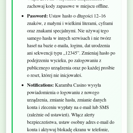
zachowaj kody zapasowe w miejscu offline.
Password:
Ustaw hasło o długości 12–16
znaków, z małymi i wielkimi literami, cyframi
oraz znakami specjalnymi. Nie używaj tego
samego hasła w innych serwisach i nie twórz
haseł na bazie e-maila, loginu, dat urodzenia
ani sekwencji typu „12345”. Zmieniaj hasło po
podejrzeniu wycieku, po zalogowaniu z
publicznego urządzenia oraz po każdej prośbie
o reset, której nie inicjowałeś.
Notifications:
Karamba Casino wysyła
powiadomienia o logowaniu z nowego
urządzenia, zmianie hasła, zmianie danych
konta i zleceniu wypłaty na e-mail lub SMS
(zależnie od ustawień). Włącz alerty
bezpieczeństwa, ustaw osobny adres e-mail do
konta i aktywuj blokadę ekranu w telefonie,