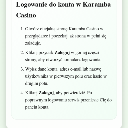
Logowanie do konta w Karamba
Casino
Otwórz oficjalną stronę Karamba Casino w
przeglądarce i poczekaj, aż strona w pełni się
załaduje.
Zaloguj
Kliknij przycisk
w górnej części
strony, aby otworzyć formularz logowania.
Wpisz dane konta: adres e-mail lub nazwę
użytkownika w pierwszym polu oraz hasło w
drugim polu.
Zaloguj
Kliknij
, aby potwierdzić. Po
poprawnym logowaniu serwis przeniesie Cię do
panelu konta.