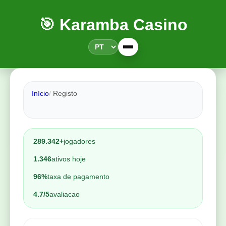
🎯 Karamba Casino
Início
Registo
289.342+
jogadores
1.346
ativos hoje
96%
taxa de pagamento
4.7/5
avaliacao