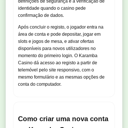
definições de segurança e à verificação de
identidade quando o casino pede
confirmação de dados.
Após concluir o registo, o jogador entra na
área de conta e pode depositar, jogar em
slots e jogos de mesa, e ativar ofertas
disponíveis para novos utilizadores no
momento do primeiro login. O Karamba
Casino dá acesso ao registo a partir de
telemóvel pelo site responsivo, com o
mesmo formulário e as mesmas opções de
conta do computador.
Como criar uma nova conta