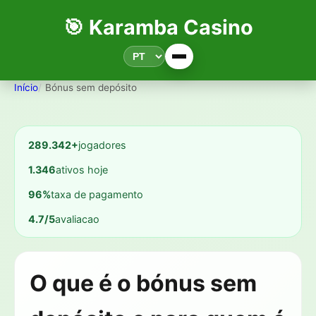
🎯 Karamba Casino
Início
Bónus sem depósito
289.342+
jogadores
1.346
ativos hoje
96%
taxa de pagamento
4.7/5
avaliacao
O que é o bónus sem