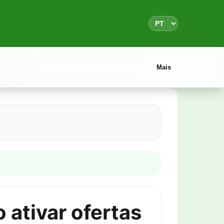
Mais
ativar ofertas