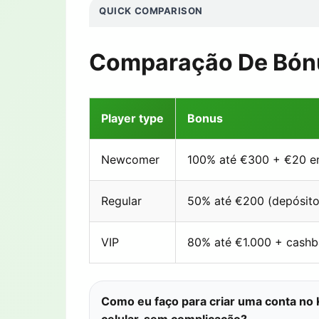
QUICK COMPARISON
Comparação De Bónu
Player type
Bonus
Newcomer
100% até €300 + €20 em
Regular
50% até €200 (depósito
VIP
80% até €1.000 + cashb
Como eu faço para criar uma conta no
celular, sem complicação?