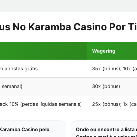
s No Karamba Casino Por Ti
Wagering
 apostas grátis
35x (bónus); 10x (a
 semanal)
30x (bónus)
ack 10% (perdas líquidas semanais)
25x (bónus); 1x (c
 Karamba Casino pelo
Onde eu encontro a list
Casino e qual é o valor 