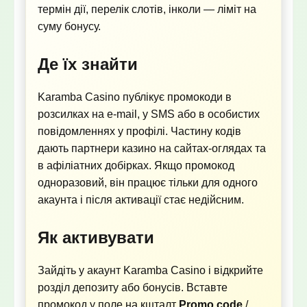
термін дії, перелік слотів, інколи — ліміт на
суму бонусу.
Де їх знайти
Karamba Casino публікує промокоди в
розсилках на e-mail, у SMS або в особистих
повідомленнях у профілі. Частину кодів
дають партнери казино на сайтах-оглядах та
в афіліатних добірках. Якщо промокод
одноразовий, він працює тільки для одного
акаунта і після активації стає недійсним.
Як активувати
Зайдіть у акаунт Karamba Casino і відкрийте
розділ депозиту або бонусів. Вставте
промокод у поле на кшталт
Promo code
/