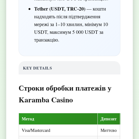
Tether (USDT, TRC-20)
— кошти
надходять після підтвердження
мережі за 1–10 хвилин, мінімум 10
USDT, максимум 5 000 USDT за
транзакцію.
KEY DETAILS
Строки обробки платежів у
Karamba Casino
Метод
Депозит
Виведе
Visa/Mastercard
Миттєво
1–5 днів