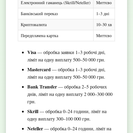
Електронний гаманець (Skrill/Neteller)
Миттєво
0–24 год
Банківський переказ
1–3 дні
3–7 днів
Криптовалюта
10–30 хв
10–30 х
Передплачена картка
Миттєво
Недосту
Visa
— обробка заявки 1–3 робочі дні,
ліміт на одну виплату 500–50 000 грн.
Mastercard
— обробка 1–3 робочі дні,
ліміт на одну виплату 500–50 000 грн.
Bank Transfer
— обробка 2–5 робочих
днів, ліміт на одну виплату 2 000–300 000
грн.
Skrill
— обробка 0–24 години, ліміт на
одну виплату 300–100 000 грн.
Neteller
— обробка 0–24 години, ліміт на