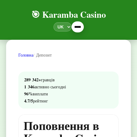
🎯 Karamba Casino
Головна
Депозит
289 342+
гравців
1 346
активно сьогодні
96%
виплати
4.7/5
рейтинг
Поповнення в