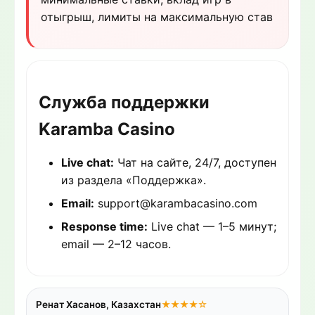
отыгрыш, лимиты на максимальную став
Служба поддержки
Karamba Casino
Live chat:
Чат на сайте, 24/7, доступен
из раздела «Поддержка».
Email:
support@karambacasino.com
Response time:
Live chat — 1–5 минут;
email — 2–12 часов.
Ренат Хасанов, Казахстан
★★★★☆