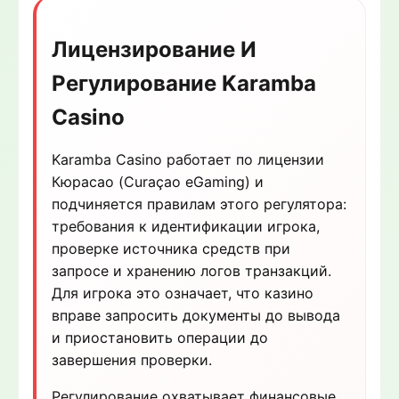
Лицензирование И
Регулирование Karamba
Casino
Karamba Casino работает по лицензии
Кюрасао (Curaçao eGaming) и
подчиняется правилам этого регулятора:
требования к идентификации игрока,
проверке источника средств при
запросе и хранению логов транзакций.
Для игрока это означает, что казино
вправе запросить документы до вывода
и приостановить операции до
завершения проверки.
Регулирование охватывает финансовые