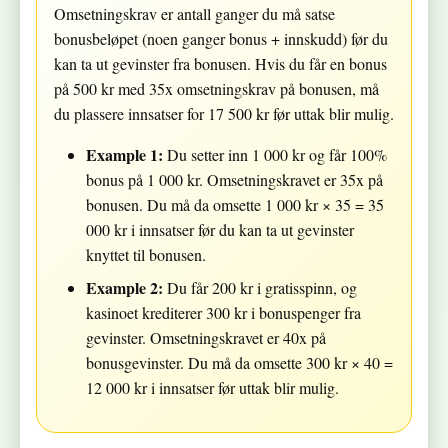
Omsetningskrav er antall ganger du må satse
bonusbeløpet (noen ganger bonus + innskudd) før du
kan ta ut gevinster fra bonusen. Hvis du får en bonus
på 500 kr med 35x omsetningskrav på bonusen, må
du plassere innsatser for 17 500 kr før uttak blir mulig.
Example 1:
Du setter inn 1 000 kr og får 100%
bonus på 1 000 kr. Omsetningskravet er 35x på
bonusen. Du må da omsette 1 000 kr × 35 = 35
000 kr i innsatser før du kan ta ut gevinster
knyttet til bonusen.
Example 2:
Du får 200 kr i gratisspinn, og
kasinoet krediterer 300 kr i bonuspenger fra
gevinster. Omsetningskravet er 40x på
bonusgevinster. Du må da omsette 300 kr × 40 =
12 000 kr i innsatser før uttak blir mulig.