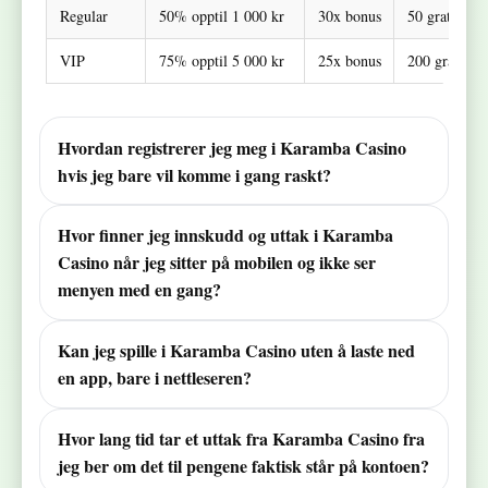
Regular
50% opptil 1 000 kr
30x bonus
50 gratisspin
VIP
75% opptil 5 000 kr
25x bonus
200 gratissp
Hvordan registrerer jeg meg i Karamba Casino
hvis jeg bare vil komme i gang raskt?
Hvor finner jeg innskudd og uttak i Karamba
Casino når jeg sitter på mobilen og ikke ser
menyen med en gang?
Kan jeg spille i Karamba Casino uten å laste ned
en app, bare i nettleseren?
Hvor lang tid tar et uttak fra Karamba Casino fra
jeg ber om det til pengene faktisk står på kontoen?