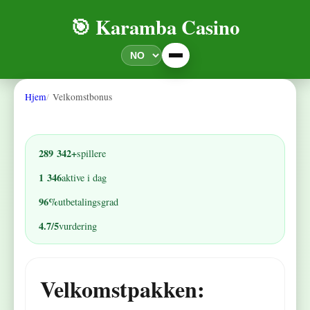
🎯 Karamba Casino
Hjem
Velkomstbonus
289 342+
spillere
1 346
aktive i dag
96%
utbetalingsgrad
4.7/5
vurdering
Velkomstpakken: