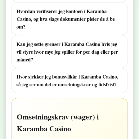
Hvordan verifiserer jeg kontoen i Karamba
Casino, og hva slags dokumenter pleier de å be
om?
Kan jeg sette grenser i Karamba Casino hvis jeg
vil styre hvor mye jeg spiller for per dag eller per
måned?
Hvor sjekker jeg bonusvilkår i Karamba Casino,
så jeg ser om det er omsetningskrav og tidsfrist?
Omsetningskrav (wager) i
Karamba Casino