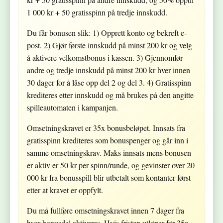
1 000 kr + 50 gratisspinn på tredje innskudd.
Du får bonusen slik: 1) Opprett konto og bekreft e-
post. 2) Gjør første innskudd på minst 200 kr og velg
å aktivere velkomstbonus i kassen. 3) Gjennomfør
andre og tredje innskudd på minst 200 kr hver innen
30 dager for å låse opp del 2 og del 3. 4) Gratisspinn
krediteres etter innskudd og må brukes på den angitte
spilleautomaten i kampanjen.
Omsetningskravet er 35x bonusbeløpet. Innsats fra
gratisspinn krediteres som bonuspenger og går inn i
samme omsetningskrav. Maks innsats mens bonusen
er aktiv er 50 kr per spinn/runde, og gevinster over 20
000 kr fra bonusspill blir utbetalt som kontanter først
etter at kravet er oppfylt.
Du må fullføre omsetningskravet innen 7 dager fra
hver bonusdel aktiveres. Hvis fristen utløper før 35x