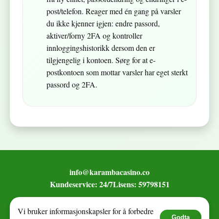
post/telefon. Reager med én gang på varsler
du ikke kjenner igjen: endre passord,
aktiver/forny 2FA og kontroller
innloggingshistorikk dersom den er
tilgjengelig i kontoen. Sørg for at e-
postkontoen som mottar varsler har eget sterkt
passord og 2FA.
info@karambacasino.co
Kundeservice: 24/7
Lisens: 59798151
Spill ansvarlig. 18+
Vi bruker informasjonskapsler for å forbedre
© 2017 -
2026
Karamba Casino.
Godta