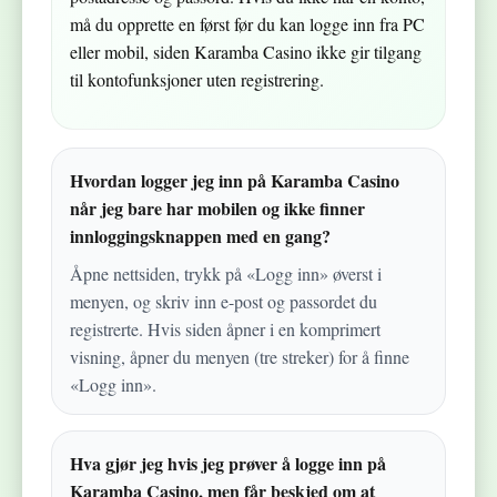
må du opprette en først før du kan logge inn fra PC
eller mobil, siden Karamba Casino ikke gir tilgang
til kontofunksjoner uten registrering.
Hvordan logger jeg inn på Karamba Casino
når jeg bare har mobilen og ikke finner
innloggingsknappen med en gang?
Åpne nettsiden, trykk på «Logg inn» øverst i
menyen, og skriv inn e-post og passordet du
registrerte. Hvis siden åpner i en komprimert
visning, åpner du menyen (tre streker) for å finne
«Logg inn».
Hva gjør jeg hvis jeg prøver å logge inn på
Karamba Casino, men får beskjed om at