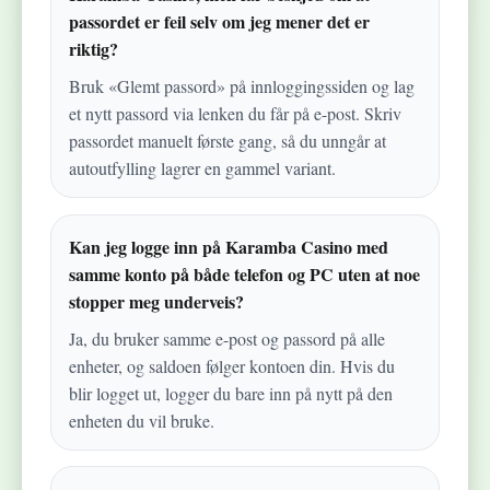
passordet er feil selv om jeg mener det er
riktig?
Bruk «Glemt passord» på innloggingssiden og lag
et nytt passord via lenken du får på e-post. Skriv
passordet manuelt første gang, så du unngår at
autoutfylling lagrer en gammel variant.
Kan jeg logge inn på Karamba Casino med
samme konto på både telefon og PC uten at noe
stopper meg underveis?
Ja, du bruker samme e-post og passord på alle
enheter, og saldoen følger kontoen din. Hvis du
blir logget ut, logger du bare inn på nytt på den
enheten du vil bruke.