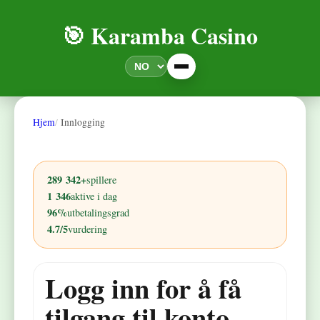
🎯 Karamba Casino
Hjem
Innlogging
289 342+
spillere
1 346
aktive i dag
96%
utbetalingsgrad
4.7/5
vurdering
Logg inn for å få
tilgang til konto,