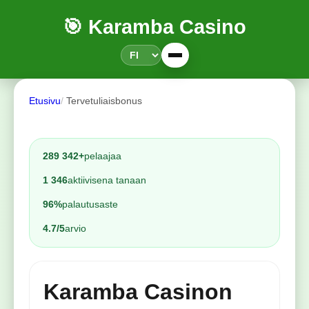
🎯 Karamba Casino
Etusivu
Tervetuliaisbonus
289 342+
pelaajaa
1 346
aktiivisena tanaan
96%
palautusaste
4.7/5
arvio
Karamba Casinon