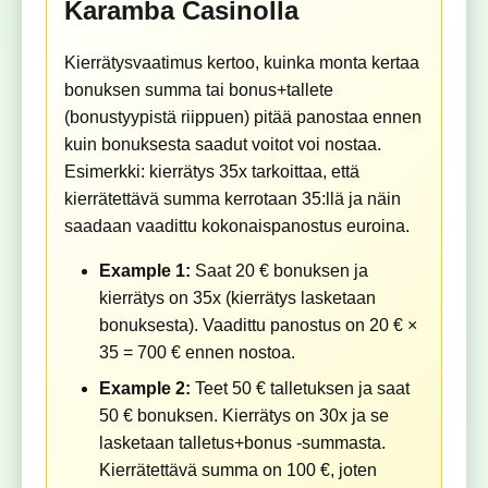
Karamba Casinolla
Kierrätysvaatimus kertoo, kuinka monta kertaa
bonuksen summa tai bonus+tallete
(bonustyypistä riippuen) pitää panostaa ennen
kuin bonuksesta saadut voitot voi nostaa.
Esimerkki: kierrätys 35x tarkoittaa, että
kierrätettävä summa kerrotaan 35:llä ja näin
saadaan vaadittu kokonaispanostus euroina.
Example 1:
Saat 20 € bonuksen ja
kierrätys on 35x (kierrätys lasketaan
bonuksesta). Vaadittu panostus on 20 € ×
35 = 700 € ennen nostoa.
Example 2:
Teet 50 € talletuksen ja saat
50 € bonuksen. Kierrätys on 30x ja se
lasketaan talletus+bonus -summasta.
Kierrätettävä summa on 100 €, joten