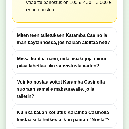
vaadittu panostus on 100 € × 30 = 3 000 €
ennen nostoa.
Miten teen talletuksen Karamba Casinolla
ihan käytännössä, jos haluan aloittaa heti?
Missä kohtaa näen, mitä asiakirjoja minun
pitää lähettää tilin vahvistusta varten?
Voinko nostaa voitot Karamba Casinolta
suoraan samalle maksutavalle, jolla
talletin?
Kuinka kauan kotiutus Karamba Casinolla
kestää siitä hetkestä, kun painan “Nosta”?