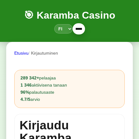
🎯 Karamba Casino
Etusivu
Kirjautuminen
289 342+
pelaajaa
1 346
aktiivisena tanaan
96%
palautusaste
4.7/5
arvio
Kirjaudu
Karamba