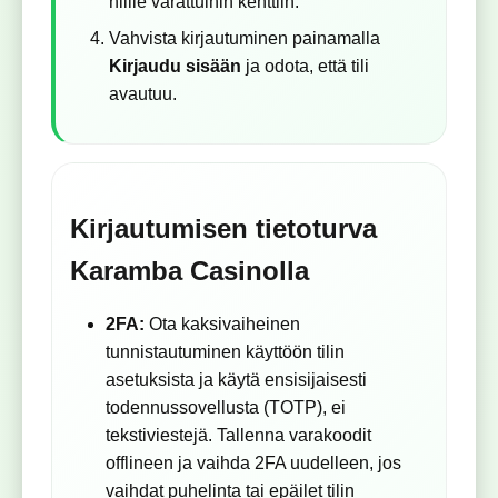
niille varattuihin kenttiin.
Vahvista kirjautuminen painamalla
Kirjaudu sisään
ja odota, että tili
avautuu.
Kirjautumisen tietoturva
Karamba Casinolla
2FA:
Ota kaksivaiheinen
tunnistautuminen käyttöön tilin
asetuksista ja käytä ensisijaisesti
todennussovellusta (TOTP), ei
tekstiviestejä. Tallenna varakoodit
offlineen ja vaihda 2FA uudelleen, jos
vaihdat puhelinta tai epäilet tilin