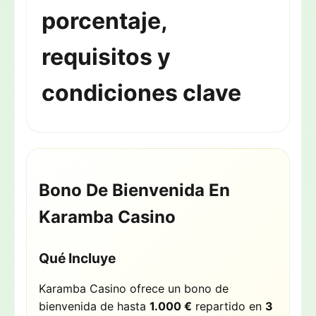
porcentaje,
requisitos y
condiciones clave
Bono De Bienvenida En
Karamba Casino
Qué Incluye
Karamba Casino ofrece un bono de
bienvenida de hasta
1.000 €
repartido en
3