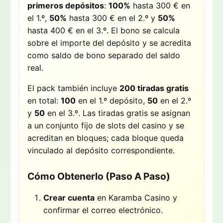
primeros depósitos
:
100%
hasta 300 € en
el 1.º,
50%
hasta 300 € en el 2.º y
50%
hasta 400 € en el 3.º. El bono se calcula
sobre el importe del depósito y se acredita
como saldo de bono separado del saldo
real.
El pack también incluye
200 tiradas gratis
en total:
100
en el 1.º depósito,
50
en el 2.º
y
50
en el 3.º. Las tiradas gratis se asignan
a un conjunto fijo de slots del casino y se
acreditan en bloques; cada bloque queda
vinculado al depósito correspondiente.
Cómo Obtenerlo (Paso A Paso)
Crear cuenta
en Karamba Casino y
confirmar el correo electrónico.