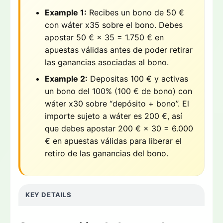
Example 1:
Recibes un bono de 50 €
con wáter x35 sobre el bono. Debes
apostar 50 € × 35 = 1.750 € en
apuestas válidas antes de poder retirar
las ganancias asociadas al bono.
Example 2:
Depositas 100 € y activas
un bono del 100% (100 € de bono) con
wáter x30 sobre “depósito + bono”. El
importe sujeto a wáter es 200 €, así
que debes apostar 200 € × 30 = 6.000
€ en apuestas válidas para liberar el
retiro de las ganancias del bono.
KEY DETAILS