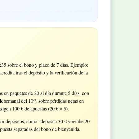
x35 sobre el bono y plazo de 7 días. Ejemplo:
redita tras el depósito y la verificación de la
s en paquetes de 20 al día durante 5 días, con
ck
semanal del 10% sobre pérdidas netas en
exigen 100 € de apuestas (20 € × 5).
or depósitos, como “deposita 30 € y recibe 20
 apuesta separadas del bono de bienvenida.