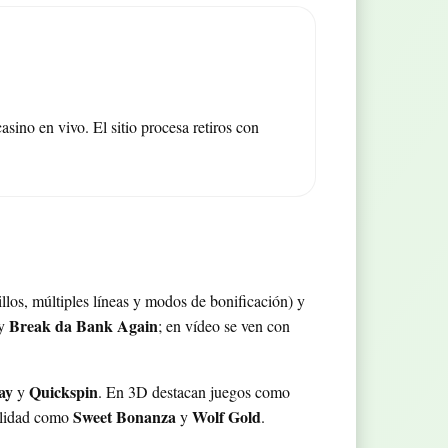
ino en vivo. El sitio procesa retiros con
llos, múltiples líneas y modos de bonificación) y
Break da Bank Again
y
; en vídeo se ven con
ay
Quickspin
y
. En 3D destacan juegos como
Sweet Bonanza
Wolf Gold
tilidad como
y
.