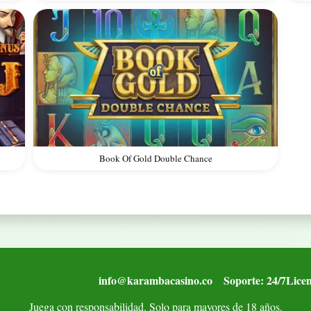
Book Of Gold Double Chance
info@karambacasino.co
Soporte: 24/7
Lice
Juega con responsabilidad. Solo para mayores de 18 años.