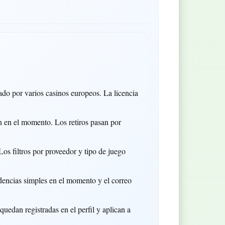
o por varios casinos europeos. La licencia
n en el momento. Los retiros pasan por
s filtros por proveedor y tipo de juego
cidencias simples en el momento y el correo
uedan registradas en el perfil y aplican a