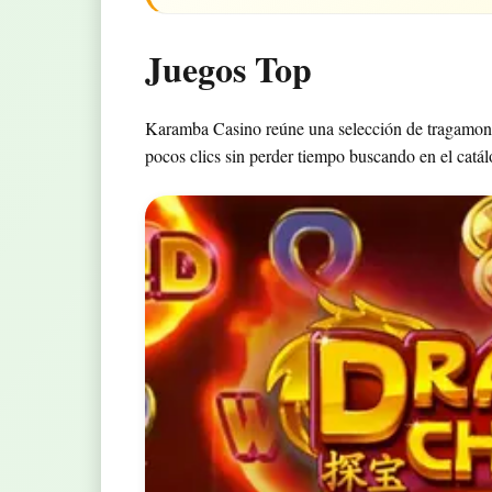
Juegos Top
Karamba Casino reúne una selección de tragamone
pocos clics sin perder tiempo buscando en el catál