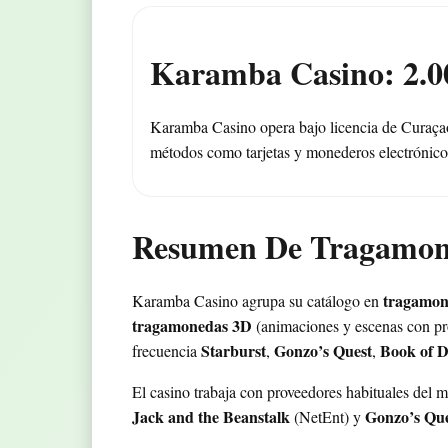
Karamba Casino: 2.00
Karamba Casino opera bajo licencia de Curaçao 
métodos como tarjetas y monederos electrónicos
Resumen De Tragamon
tragamone
Karamba Casino agrupa su catálogo en
tragamonedas 3D
(animaciones y escenas con pro
Starburst
Gonzo’s Quest
Book of 
frecuencia
,
,
El casino trabaja con proveedores habituales del 
Jack and the Beanstalk
Gonzo’s Que
(NetEnt) y