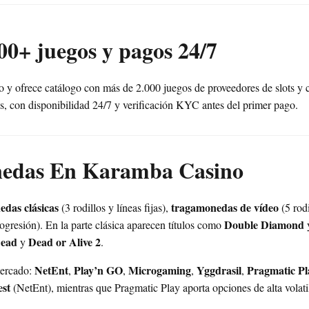
0+ juegos y pagos 24/7
y ofrece catálogo con más de 2.000 juegos de proveedores de slots y cas
, con disponibilidad 24/7 y verificación KYC antes del primer pago.
edas En Karamba Casino
das clásicas
tragamonedas de vídeo
(3 rodillos y líneas fijas),
(5 rodi
Double Diamond
gresión). En la parte clásica aparecen títulos como
Dead
Dead or Alive 2
y
.
NetEnt
Play’n GO
Microgaming
Yggdrasil
Pragmatic Pl
mercado:
,
,
,
,
st
(NetEnt), mientras que Pragmatic Play aporta opciones de alta vola