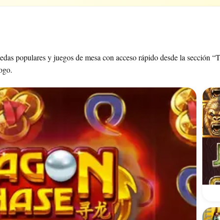
das populares y juegos de mesa con acceso rápido desde la sección “T
ogo.