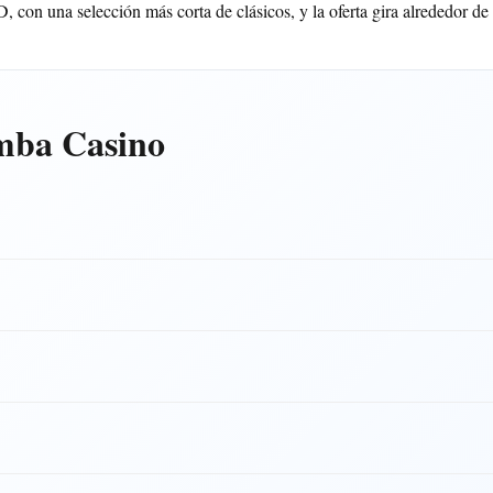
, con una selección más corta de clásicos, y la oferta gira alrededor d
amba Casino