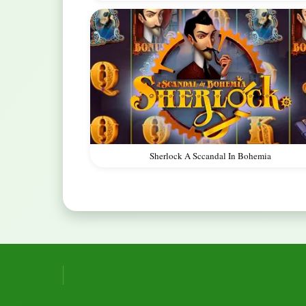
Sherlock A Sccandal In Bohemia