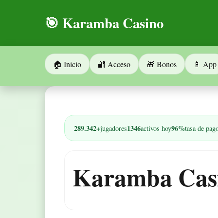
🎯 Karamba Casino
🏠 Inicio
🔐 Acceso
🎁 Bonos
📱 App
289.342+
1346
96%
jugadores
activos hoy
tasa de pag
Karamba Casin