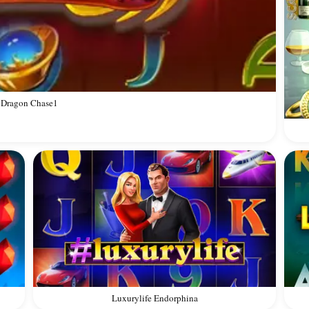
Dragon Chase1
Luxurylife Endorphina