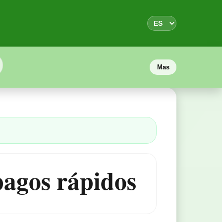
Mas
pagos rápidos