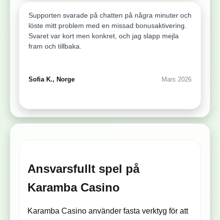
Supporten svarade på chatten på några minuter och
löste mitt problem med en missad bonusaktivering.
Svaret var kort men konkret, och jag slapp mejla
fram och tillbaka.
Sofia K., Norge
Mars 2026
Ansvarsfullt spel på
Karamba Casino
Karamba Casino använder fasta verktyg för att