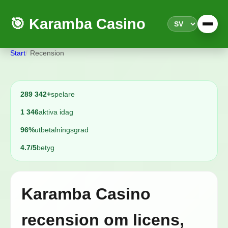
🎯 Karamba Casino
Start
Recension
289 342+
spelare
1 346
aktiva idag
96%
utbetalningsgrad
4.7/5
betyg
Karamba Casino
recension om licens,