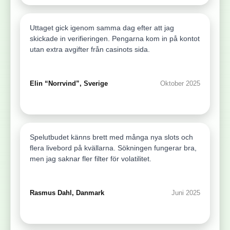
Uttaget gick igenom samma dag efter att jag
skickade in verifieringen. Pengarna kom in på kontot
utan extra avgifter från casinots sida.
Elin “Norrvind”, Sverige
Oktober 2025
Spelutbudet känns brett med många nya slots och
flera livebord på kvällarna. Sökningen fungerar bra,
men jag saknar fler filter för volatilitet.
Rasmus Dahl, Danmark
Juni 2025