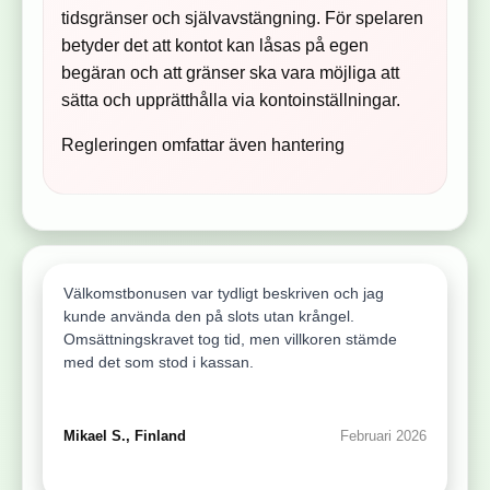
tidsgränser och självavstängning. För spelaren
betyder det att kontot kan låsas på egen
begäran och att gränser ska vara möjliga att
sätta och upprätthålla via kontoinställningar.
Regleringen omfattar även hantering
Välkomstbonusen var tydligt beskriven och jag
kunde använda den på slots utan krångel.
Omsättningskravet tog tid, men villkoren stämde
med det som stod i kassan.
Mikael S., Finland
Februari 2026