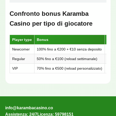
Confronto bonus Karamba
Casino per tipo di giocatore
Player type
Bonus
Wage
Newcomer
100% fino a €200 + €10 senza deposito
Bonus
Regular
50% fino a €100 (reload settimanale)
35x
VIP
70% fino a €500 (reload personalizzato)
30x
info@karambacasino.co
Assistenza: 24/7
Licenza: 59798151