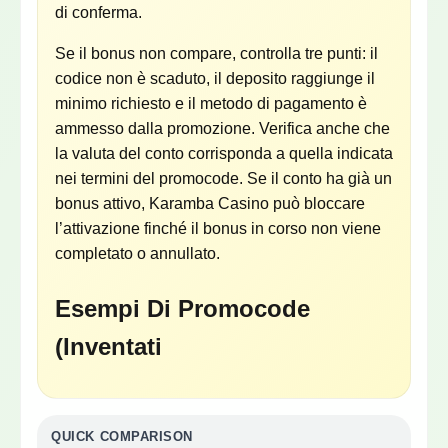
di conferma.
Se il bonus non compare, controlla tre punti: il
codice non è scaduto, il deposito raggiunge il
minimo richiesto e il metodo di pagamento è
ammesso dalla promozione. Verifica anche che
la valuta del conto corrisponda a quella indicata
nei termini del promocode. Se il conto ha già un
bonus attivo, Karamba Casino può bloccare
l’attivazione finché il bonus in corso non viene
completato o annullato.
Esempi Di Promocode
(Inventati
QUICK COMPARISON