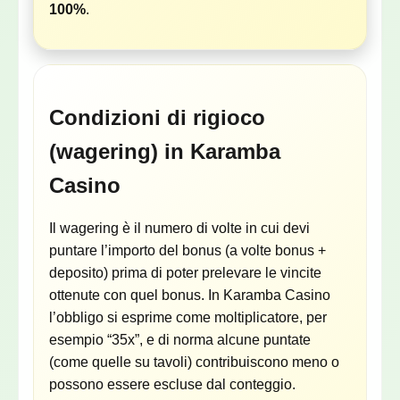
100%
.
Condizioni di rigioco
(wagering) in Karamba
Casino
Il wagering è il numero di volte in cui devi
puntare l’importo del bonus (a volte bonus +
deposito) prima di poter prelevare le vincite
ottenute con quel bonus. In Karamba Casino
l’obbligo si esprime come moltiplicatore, per
esempio “35x”, e di norma alcune puntate
(come quelle su tavoli) contribuiscono meno o
possono essere escluse dal conteggio.