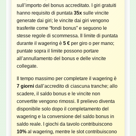
sull’importo del bonus accreditato. I giri gratuiti
hanno requisito di puntata
35x
sulle vincite
generate dai giri; le vincite dai giri vengono
trasferite come “fondi bonus” e seguono le
stesse regole di scommessa. Il limite di puntata
durante il wagering è
5 €
per giro o per mano;
puntate sopra il limite possono portare
all’annullamento del bonus e delle vincite
collegate.
Il tempo massimo per completare il wagering è
7 giorni
dall’accredito di ciascuna tranche; allo
scadere, il saldo bonus e le vincite non
convertite vengono rimossi. Il prelievo diventa
disponibile solo dopo il completamento del
wagering e la conversione del saldo bonus in
saldo reale. I giochi da tavolo contribuiscono
10%
al wagering, mentre le slot contribuiscono