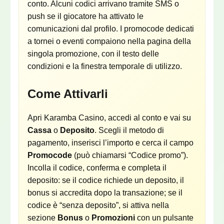
conto. Alcuni codici arrivano tramite SMS o
push se il giocatore ha attivato le
comunicazioni dal profilo. I promocode dedicati
a tornei o eventi compaiono nella pagina della
singola promozione, con il testo delle
condizioni e la finestra temporale di utilizzo.
Come Attivarli
Apri Karamba Casino, accedi al conto e vai su
Cassa
o
Deposito
. Scegli il metodo di
pagamento, inserisci l’importo e cerca il campo
Promocode
(può chiamarsi “Codice promo”).
Incolla il codice, conferma e completa il
deposito: se il codice richiede un deposito, il
bonus si accredita dopo la transazione; se il
codice è “senza deposito”, si attiva nella
sezione
Bonus
o
Promozioni
con un pulsante