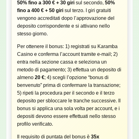
50% fino a 300 € + 30 giri
sul secondo,
50%
fino a 400 € + 50 giri
sul terzo. I giri gratuiti
vengono accreditati dopo l’approvazione del
deposito corrispondente e si attivano nello
stesso giorno.
Per ottenere il bonus: 1) registrati su Karamba
Casino e conferma l’account tramite e-mail; 2)
entra nella sezione cassa e seleziona un
metodo di pagamento; 3) effettua un deposito di
almeno
20 €
; 4) scegli l’opzione “bonus di
benvenuto” prima di confermare la transazione;
5) ripeti la procedura per il secondo e il terzo
deposito per sbloccare le tranche successive. Il
bonus si applica una sola volta per account, e i
depositi devono essere effettuati nello stesso
profilo verificato.
Il requisito di puntata del bonus è
35x