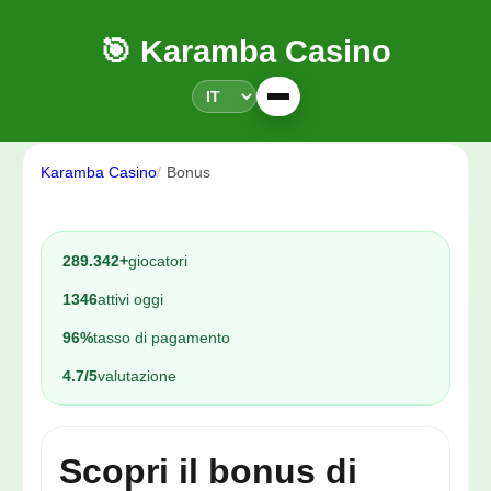
🎯 Karamba Casino
Karamba Casino
Bonus
289.342+
giocatori
1346
attivi oggi
96%
tasso di pagamento
4.7/5
valutazione
Scopri il bonus di