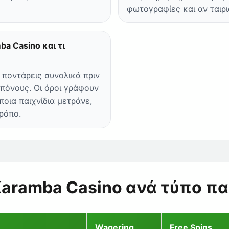
φωτογραφίες και αν ταιρι
a Casino και τι
α ποντάρεις συνολικά πριν
πόνους. Οι όροι γράφουν
ποια παιχνίδια μετράνε,
τρόπο.
aramba Casino ανά τύπο πα
Wagering
Free Spins