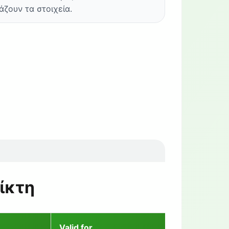
άζουν τα στοιχεία.
ίκτη
Valid for