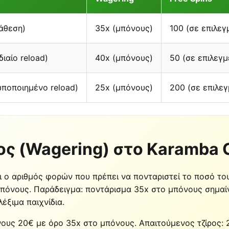
άθεση)
35x (μπόνους)
100 (σε επιλεγ
ιαίο reload)
40x (μπόνους)
50 (σε επιλεγμ
ποποιημένο reload)
25x (μπόνους)
200 (σε επιλεγ
ς (Wagering) στο Karamba 
ι ο αριθμός φορών που πρέπει να πονταριστεί το ποσό το
πόνους. Παράδειγμα: ποντάρισμα 35x στο μπόνους σημαίν
έξιμα παιχνίδια.
υς 20€ με όρο 35x στο μπόνους. Απαιτούμενος τζίρος: 