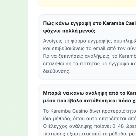
Πώς κάνω εγγραφή στο Karamba Casin
ψάχνω πολλά μενού;
Ανοίγεις τη φόρμα εγγραφής, συμπληρώ
και επιβεβαιώνεις το email από τον σύ
Για να ξεκινήσεις αναλήψεις, το Karam
επαλήθευση ταυτότητας με έγγραφο κα
διεύθυνσης.
Μπορώ να κάνω ανάληψη από το Kara
μέσο που έβαλα κατάθεση και πόσο χ
Το Karamba Casino δίνει προτεραιότητ
ίδια μέθοδο, όπου αυτό επιτρέπεται α
Ο έλεγχος ανάληψης παίρνει 0–48 ώρες
πίστωσης εξαρτάται από τη μέθοδο, με