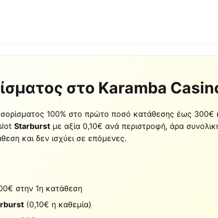
σματος στο Karamba Casin
ωσορίσματος 100% στο πρώτο ποσό κατάθεσης έως 300€ κ
slot
Starburst
με αξία 0,10€ ανά περιστροφή, άρα συνολικ
θεση και δεν ισχύει σε επόμενες.
0€ στην 1η κατάθεση
rburst
(0,10€ η καθεμία)