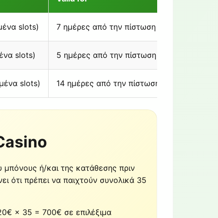
μένα slots)
7 ημέρες από την πίστωση
ένα slots)
5 ημέρες από την πίστωση
μένα slots)
14 ημέρες από την πίστωση
Casino
υ μπόνους ή/και της κατάθεσης πριν
ει ότι πρέπει να παιχτούν συνολικά 35
20€ × 35 = 700€ σε επιλέξιμα