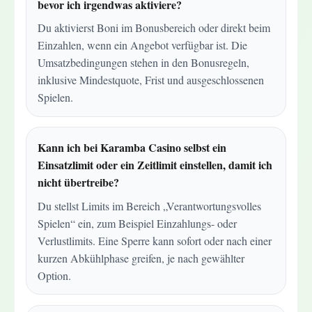
bevor ich irgendwas aktiviere?
Du aktivierst Boni im Bonusbereich oder direkt beim
Einzahlen, wenn ein Angebot verfügbar ist. Die
Umsatzbedingungen stehen in den Bonusregeln,
inklusive Mindestquote, Frist und ausgeschlossenen
Spielen.
Kann ich bei Karamba Casino selbst ein
Einsatzlimit oder ein Zeitlimit einstellen, damit ich
nicht übertreibe?
Du stellst Limits im Bereich „Verantwortungsvolles
Spielen“ ein, zum Beispiel Einzahlungs- oder
Verlustlimits. Eine Sperre kann sofort oder nach einer
kurzen Abkühlphase greifen, je nach gewählter
Option.