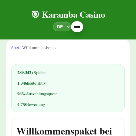
🎯 Karamba Casino
Start
Willkommensbonus
289.342+
Spieler
1.346
heute aktiv
96%
Auszahlungsquote
4.7/5
Bewertung
Willkommenspaket bei