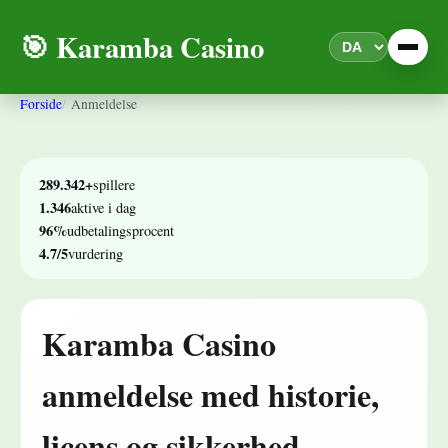
🎯 Karamba Casino
Forside
Anmeldelse
289.342+
spillere
1.346
aktive i dag
96%
udbetalingsprocent
4.7/5
vurdering
Karamba Casino
anmeldelse med historie,
licens og sikkerhed