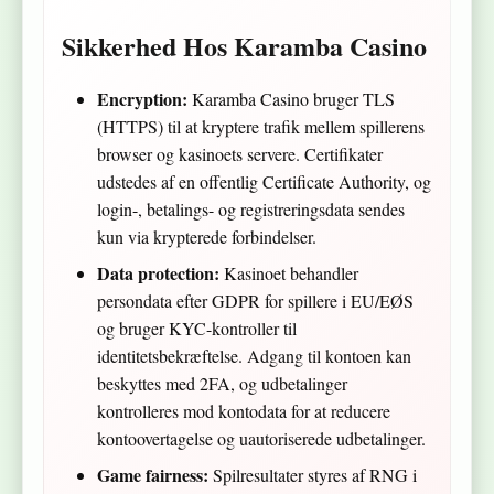
Sikkerhed Hos Karamba Casino
Encryption:
Karamba Casino bruger TLS
(HTTPS) til at kryptere trafik mellem spillerens
browser og kasinoets servere. Certifikater
udstedes af en offentlig Certificate Authority, og
login-, betalings- og registreringsdata sendes
kun via krypterede forbindelser.
Data protection:
Kasinoet behandler
persondata efter GDPR for spillere i EU/EØS
og bruger KYC-kontroller til
identitetsbekræftelse. Adgang til kontoen kan
beskyttes med 2FA, og udbetalinger
kontrolleres mod kontodata for at reducere
kontoovertagelse og uautoriserede udbetalinger.
Game fairness:
Spilresultater styres af RNG i