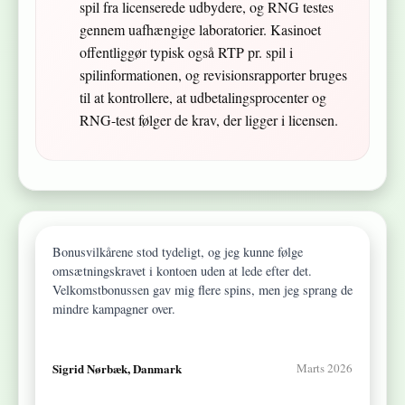
spil fra licenserede udbydere, og RNG testes
gennem uafhængige laboratorier. Kasinoet
offentliggør typisk også RTP pr. spil i
spilinformationen, og revisionsrapporter bruges
til at kontrollere, at udbetalingsprocenter og
RNG-test følger de krav, der ligger i licensen.
Bonusvilkårene stod tydeligt, og jeg kunne følge
omsætningskravet i kontoen uden at lede efter det.
Velkomstbonussen gav mig flere spins, men jeg sprang de
mindre kampagner over.
Sigrid Nørbæk, Danmark
Marts 2026