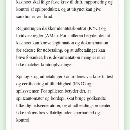
kasinoet skal følge faste krav til drift, rapportering og
kontrol af spilprodukter, og at tilsynet kan give
sanktioner ved brud.
Reguleringen dækker identitetskontrol (KYC) og
hvidvaskregler (AML). For spilleren betyder det, at
kasinoet kan kræve legitimation og dokumentation
for adresse før udbetaling, og at udbetalinger kan
blive forsinket, hvis dokumentation mangler eller
ikke matcher kontooplysninger.
Spillogik og udbetalinger kontrolleres via krav til test
og certificering af tilfældighed (RNG) og
spilsystemer. For spilleren betyder det, at
spilleautomater og bordspil skal bruge godkendte
tilfældighedsgeneratorer, og at udbetalingsprocenter
ikke må ændres vilkårligt uden sporbarhed og
kontrol.