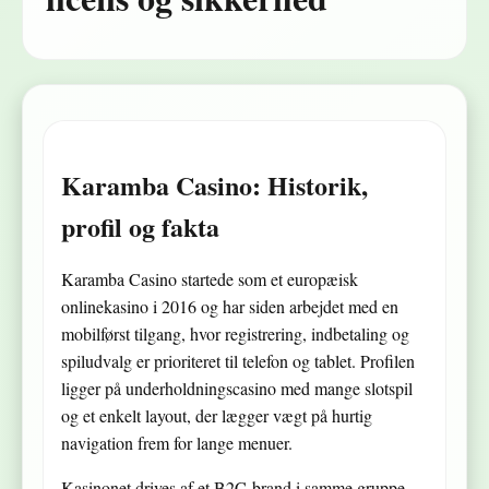
Karamba Casino: Historik,
profil og fakta
Karamba Casino startede som et europæisk
onlinekasino i 2016 og har siden arbejdet med en
mobilførst tilgang, hvor registrering, indbetaling og
spiludvalg er prioriteret til telefon og tablet. Profilen
ligger på underholdningscasino med mange slotspil
og et enkelt layout, der lægger vægt på hurtig
navigation frem for lange menuer.
Kasinonet drives af et B2C-brand i samme gruppe