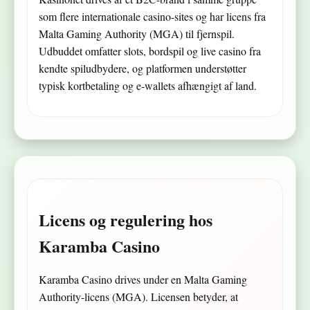
som flere internationale casino-sites og har licens fra
Malta Gaming Authority (MGA) til fjernspil.
Udbuddet omfatter slots, bordspil og live casino fra
kendte spiludbydere, og platformen understøtter
typisk kortbetaling og e-wallets afhængigt af land.
Licens og regulering hos
Karamba Casino
Karamba Casino drives under en Malta Gaming
Authority-licens (MGA). Licensen betyder, at